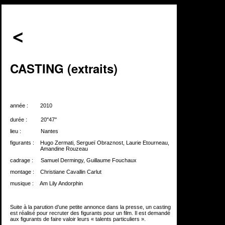
CASTING (extraits)
année :
xxx..
2010
durée :
xx...x
20''47''
lieu :
xxx..xx.
Nantes
figurants :
...
Hugo Zermati, Sergueï Obraznost, Laurie Etourneau,
....................
Amandine Rouzeau
cadrage :
xx.
Samuel Dermingy, Guillaume Fouchaux
montage :
x.
Christiane Cavallin Carlut
musique :
...
Am Lily Andorphin
Suite à la parution d’une petite annonce dans la presse, un casting
est réalisé pour recruter des figurants pour un film. Il est demandé
aux figurants de faire valoir leurs « talents particuliers ».