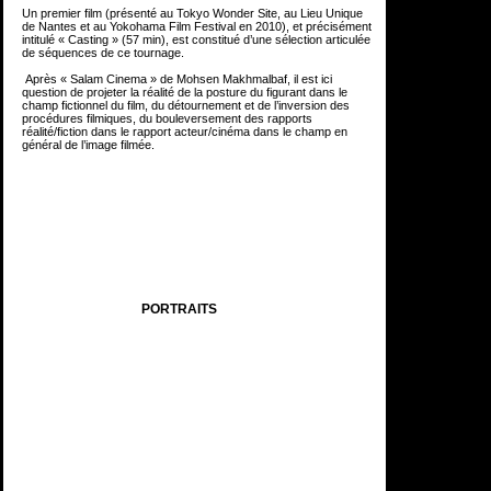
Un premier film (présenté au Tokyo
Wonder Site, au Lieu Unique
de Nantes et au Yokohama Film Festival en 2010), et précisément
intitulé « Casting » (57 min), est constitué d’une sélection articulée
de séquences de ce tournage.
.......
.
Après « Salam Cinema » de Mohsen Makhmalbaf, il est ici
question de projeter la réalité de la posture du figurant dans le
champ fictionnel du film, du détournement et de l’inversion des
procédures filmiques, du bouleversement des rapports
réalité/fiction dans le rapport acteur/cinéma dans le champ en
général de l’image filmée.
PORTRAITS