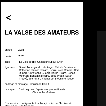
LA VALSE DES AMATEURS
année :
xxx.
2002
durée :
xx..x
7'25"
lieu :
xxx..xx.
Le Clos de l'Ile, Châteauneuf sur Cher
figurants :
....
Daniel Armengaud, Julie Auger, Patrick Beaulande,
....................
Catherine Clavier-Canard, Pierre-Yves Canard, Alain
....................
Dubois, Christophe Guénin, Bruno Fujara, Benoît
....................
Méchain,
.
Benjamin Mestre, José Prada, Sarah
....................
Trouvé, Jean-Marc Villebasse, Stéphane Taude
cadrage et montage :
.
Christiane Carlut
musique :
...
Cyril Legroux d'après une proposition de
........///.........
...................
Christophe
.
Guénin
Roman-video en figurants tremblés, inspiré par "Le livre de